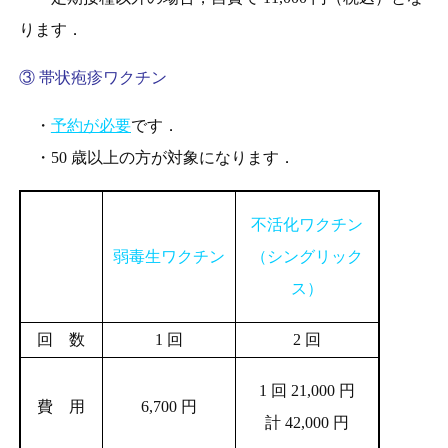
ります．
③ 帯状疱疹ワクチン
・
予約が必要
です．
・50 歳以上の方が対象になります．
不活化ワクチン
弱毒生ワクチン
（シングリック
ス）
回 数
1 回
2 回
1 回 21,000 円
費 用
6,700 円
計 42,000 円